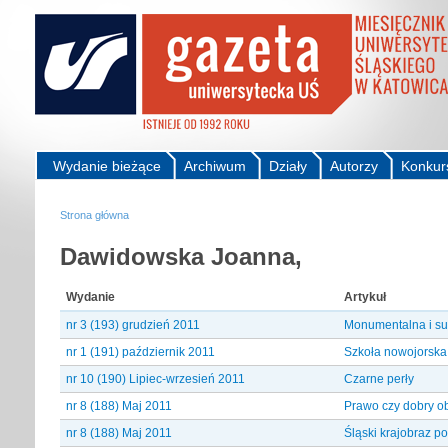
Wydanie bieżące
Archiwum
Działy
Autorzy
Konkur
Strona główna
Dawidowska Joanna,
Wydanie
Artykuł
nr 3 (193) grudzień 2011
Monumentalna i s
nr 1 (191) październik 2011
Szkoła nowojorska
nr 10 (190) Lipiec-wrzesień 2011
Czarne perły
nr 8 (188) Maj 2011
Prawo czy dobry o
nr 8 (188) Maj 2011
Śląski krajobraz po