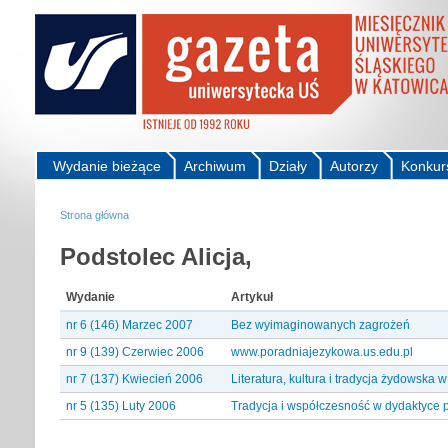
Wydanie bieżące
Archiwum
Działy
Autorzy
Konkur
Strona główna
Podstolec Alicja,
Wydanie
Artykuł
nr 6 (146) Marzec 2007
Bez wyimaginowanych zagrożeń
nr 9 (139) Czerwiec 2006
www.poradniajezykowa.us.edu.pl
nr 7 (137) Kwiecień 2006
Literatura, kultura i tradycja żydowska 
nr 5 (135) Luty 2006
Tradycja i współczesność w dydaktyce p