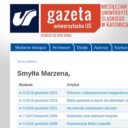
Wydanie bieżące
Archiwum
Działy
Autorzy
Konkur
Strona główna
Smyłła Marzena,
Wydanie
Artykuł
nr 3 (313) grudzień 2023
Ochrona i zabezpieczenie księgozbior
nr 3 (313) grudzień 2023
Biblia gdańska w darze dla Biblioteki 
nr 3 (293) grudzień 2021
Na ratunek unikatowym zbiorom
nr 7 (167) kwiecień 2009
Dyskretny urok dawnych książek
nr 3 (163) grudzień 2008
Konserwacja Biblii Leopolity