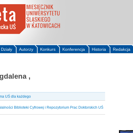
Działy
Autorzy
Konkurs
Konferencja
Historia
Redakcja
dalena ,
ma UŚ dla każdego
iałalności Biblioteki Cyfrowej i Repozytorium Prac Doktorskich UŚ