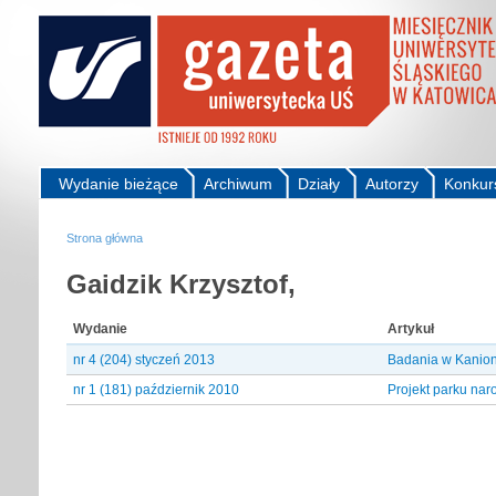
Wydanie bieżące
Archiwum
Działy
Autorzy
Konkur
Strona główna
Gaidzik Krzysztof,
Wydanie
Artykuł
nr 4 (204) styczeń 2013
Badania w Kanion
nr 1 (181) październik 2010
Projekt parku na