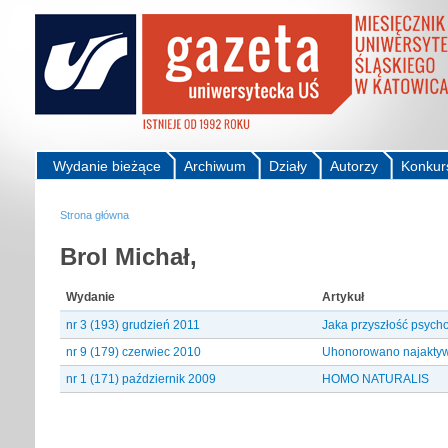
Wydanie bieżące
Archiwum
Działy
Autorzy
Konkur
Strona główna
Brol Michał,
Wydanie
Artykuł
nr 3 (193) grudzień 2011
Jaka przyszłość psycho
nr 9 (179) czerwiec 2010
Uhonorowano najaktyw
nr 1 (171) październik 2009
HOMO NATURALIS