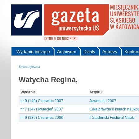
Wydanie bieżące
Archiwum
Działy
Autorzy
Konkur
Strona główna
Watycha Regina,
Wydanie
Artykuł
nr 9 (149) Czerwiec 2007
Juwenalia 2007
nr 7 (147) Kwiecień 2007
Cała prawda o kołach nauk
nr 9 (139) Czerwiec 2006
II Studencki Festiwal Nauki