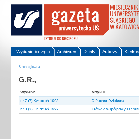
Wydanie bieżące
Archiwum
Działy
Autorzy
Konkur
Strona główna
G.R.,
Wydanie
Artykuł
nr 7 (7) Kwiecień 1993
O Puchar Dziekana
nr 3 (3) Grudzień 1992
Krótko o współpracy zagran