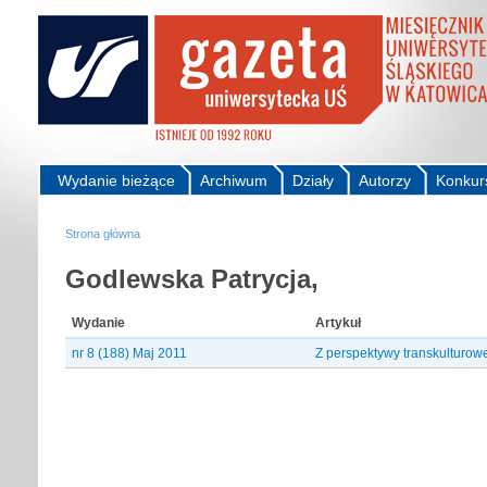
Wydanie bieżące
Archiwum
Działy
Autorzy
Konkur
Strona główna
Godlewska Patrycja,
Wydanie
Artykuł
nr 8 (188) Maj 2011
Z perspektywy transkulturow