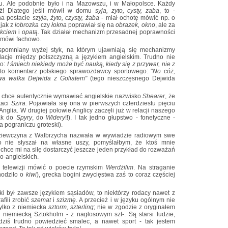
u. Ale podobnie było i na Mazowszu, i w Małopolsce. Każdy
też! Dlatego jeśli mówił w domu
syja, zyto, cysty, zaba
, to -
 na postacie
szyja, żyto, czysty, żaba
- miał ochotę mówić np. o
 jak z
łobrozka
czy
łokna
poprawiał się na
obrazek, okno
, ale za
okciem
i
opatą
. Tak działał mechanizm przesadnej poprawności
ę mówi fachowo.
spomniany wyżej styk, na którym ujawniają się mechanizmy
elacje między polszczyzną a językiem angielskim. Trudno nie
go:
I śmiech niekiedy może być nauką, kiedy się z przywar, nie z
oto komentarz polskiego sprawozdawcy sportowego: "
No cóż,
owa walka Dejwida z Goliatem"
(tego nieszczęsnego Dejwida
ak chce autentycznie wymawiać angielskie nazwisko
Shearer
, że
taci
Szira.
Pojawiała się ona w pierwszych czterdziestu pięciu
nglia. W drugiej połowie Anglicy zaczęli już w relacji naszego
ak do
Spyry
, do
Widery
!!). I tak jedno głupstwo - fonetyczne -
na pograniczu groteski).
dziewczyna z Wałbrzycha nazwała w wywiadzie radiowym swe
 nie słyszał na własne uszy, pomyślałbym, że ktoś mnie
chce mi na siłę dostarczyć jeszcze jeden przykład do rozważań
o-angielskich.
 w telewizji mówić o poecie rzymskim
Werdżilim
. Na straganie
odziło o
kiwi
), grecka bogini zwycięstwa zaś to coraz częściej
i był zawsze językiem sąsiadów, to niektórzy rodacy nawet z
afili zrobić
szemat
i
szizmę
. A przecież i w języku ogólnym nie
tylko z niemiecka
sztorm, szterling
; nie w zgodzie z oryginałem
 niemiecką Sztokholm - z nagłosowym szt-. Są starsi ludzie,
dziś trudno powiedzieć smalec, a nawet sport - tak jestem