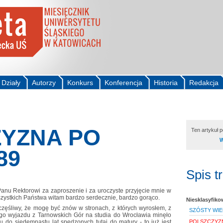
Działy
Autorzy
Konkurs
Konferencja
Historia
Redakcja
YZNA PO
Ten artykuł 
W
89
Spis t
anu Rektorowi za zaproszenie i za uroczyste przyjęcie mnie w
Wszystkich Państwa witam bardzo serdecznie, bardzo gorąco.
Niesklasyfik
częśliwy, że mogę być znów w stronach, z których wyrosłem, z
SZÓSTY WIE
o wyjazdu z Tarnowskich Gór na studia do Wrocławia minęło
POLSZCZYZN
ku do siedemnastu lat spędzonych tutaj do matury - to już jest