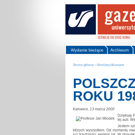
Wydanie bieżące
Archiwum
Strona główna
›
Niesklasyfikowane
POLSZCZ
ROKU 19
Katowice, 13 marca 2000
Dziękuję P
tej auli. 
Jestem sz
których wyszedłem. Od momentu meg
już trzydzieści siedem lat. W stosun