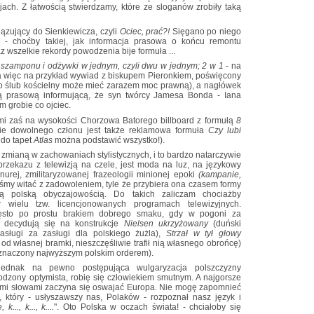
ch. Z łatwością stwierdzamy, które ze sloganów zrobiły taką
iązujący do Sienkiewicza, czyli
Ociec, prać?!
Sięgano po niego
i - choćby takiej, jak informacja prasowa o końcu remontu
z wszelkie rekordy powodzenia bije formuła ...
d
szamponu i odżywki w jednym, czyli dwu w jednym; 2 w 1
- na
więc na przykład wywiad z biskupem Pieronkiem, poświęcony
 ślub kościelny może mieć zarazem moc prawną), a nagłówek
 prasową informującą, że syn twórcy Jamesa Bonda - Iana
 grobie co ojciec.
 mi zaś na wysokości Chorzowa Batorego billboard z formułą
8
cie dowolnego członu jest także reklamowa formuła
Czy lubi
 do tapet
Atlas
można podstawić wszystko!).
 zmianą w zachowaniach stylistycznych, i to bardzo natarczywie
zekazu z telewizją na czele, jest moda na luz, na językowy
urej, zmilitaryzowanej frazeologii minionej epoki
(kampanie,
niśmy witać z zadowoleniem, tyle że przybiera ona czasem formy
ną polską obyczajowością. Do takich zaliczam chociażby
 wielu tzw. licencjonowanych programach telewizyjnych.
zęsto po prostu brakiem dobrego smaku, gdy w pogoni za
 decydują się na konstrukcje
Nielsen ukrzyżowany
(duński
sługi za zasługi dla polskiego żużla),
Strzał w tył głowy
 od własnej bramki, nieszczęśliwie trafił nią własnego obrońcę)
dznaczony najwyższym polskim orderem).
 jednak na pewno postępująca wulgaryzacja polszczyzny
rodzony optymista, robię się człowiekiem smutnym. A najgorsze
szymi słowami zaczyna się oswajać Europa. Nie mogę zapomnieć
, który - usłyszawszy nas, Polaków - rozpoznał nasz język i
..., k..., k....
". Oto Polska w oczach świata! - chciałoby się