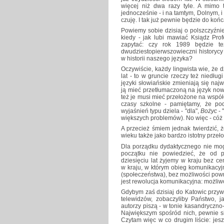
więcej niż dwa razy tyle. A mimo
jednocześnie - i na tamtym, Dolnym, i
czuję. I tak już pewnie będzie do końca
Powiemy sobie dzisiaj o polszczyźni
kiedy - jak lubi mawiać Ksiądz Prof
zapytać: czy rok 1989 będzie te
dwudziestopierwszowieczni historycy
w historii naszego języka?
Oczywiście, każdy lingwista wie, że dz
lat - to w gruncie rzeczy też niedłu
języki słowiańskie zmieniają się naj
ją mieć przetłumaczoną na język nowo
też je musi mieć przełożone na wspó
czasy szkolne - pamiętamy, że p
wyjaśnień typu dziela - "dla",
Bożyc
- 
większych problemów). No więc - cóż 
A przecież śmiem jednak twierdzić, 
wieku także jako bardzo istotny przeło
Dla porządku dydaktycznego nie mo
początku nie powiedzieć, że od 
dziesięciu lat żyjemy w kraju bez ce
w kraju, w którym obieg komunikacyj
(społeczeństwa), bez możliwości powr
jest rewolucja komunikacyjna: możliw
Gdybym zaś dzisiaj do Katowic przywi
telewidzów, zobaczyliby Państwo, j
autorzy piszą - w tonie kasandryczn
Największym spośród nich, pewnie si
Czytam więc w co drugim liście: jesz