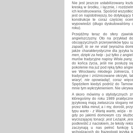
Nie jest jeszcze ustabilizowany kszta
kreską w środku, i łącznie, i rozdzie
ich konstruowania. Spośród wszystkic
jest on najistotniejszy, bo dotykając
konstrukcje te coraz częściej oc
wypowiedzi (długo dyskutowaliśmy 
roku).
Przejdźmy teraz do sfery zjawisk
angielszczyzny. Oto na przykład d
obcojęzycznych przerywników typu
s
zapad!, to se ne vrati
(wyraźna domi
jakże charakterystyczne dla języka 
men, dzięki za help
- już tylko z angi
murów tradycyjne napisy
Wisła pany,
do końca życia, jeśli nie posłużę 
pokolenie ma już pod ręką tylko angi
we Wrocławiu młodego żołnierza, 
tradycyjne i zróżnicowane okrzyki, ta
wiary!, nie opowiadaj!,
coraz więce
Spędziłem kiedyś podróż do Tarnowsk
mnie tym wykrzyknieniem. Nie ukrywa
A skoro mówimy o stylistycznych z
któregośmy do roku 1989 praktyczn
językową mają zwłaszcza slogany rek
przez kilka minut, a i my, dorośli, 
typu
warto
-
z Wartą warto, wizja - to
gdy po jakimś domowym czy służbo
wyciszającej tonacji:
jest Leżajsk, je
podkreślić z naciskiem, że teksty rek
zaczynają u nas pełnić funkcję tz
wchodzących do frazeologii języka 