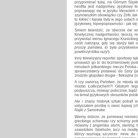
przypominać tutaj, na Górnym Śląsk
neofita jest nadgorliwy, językowy 
poprawiając się w języku literackim
szynowszkim obowiążku
czy Żofii, tak
to
łokieć
i
łopata
były w jego ustach
językowej, hiperpoprawności - jak si
Śmiem twierdzić, że obecnie ów w
fonetycznej nadgorliwości, tworzą r
przywołać wersu Ignacego Krasickie
osób natrząsa,
gdy się słyszy taki 
proszę państwa, to była przysłowi
powtórzył kilka razy!).
Inny telewizyjny reporter sportowy t
prowadzi go to do brzmieniowej pos
minutach piłkarskiego meczu Polska-A
sprawozdawcy podawać do
Sziry
(j
zrodziło głupstwo drugie - fleksyjne (
A czy uwierzą Państwo, że młoda 
miasto
Łołbrzychem
?! Gdybym tego
podpuszcza, mówiąc potocznie, bądź 
na temat językowych stosunków polsk
Ale i znany historyk sztuki potrafi
usłyszałem prośbę o owoc
kajwaj
(ch
Najki z Samotrake.
Wiemy dobrze, że ponieważ niemieck
greckiego
schematu
czy
schizmy
potr
mówimy z angielska
storm, sterling
, 
szwedzkim
Stokholm,
lecz na modłę
którzy wyznają szczerze: mnie do 