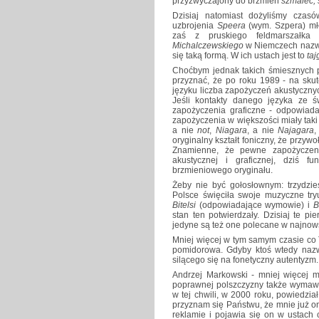
przyzwyczajony do brzmień
szmalec, 
Dzisiaj natomiast dożyliśmy czasów
uzbrojenia
Speera
(wym. Szpera) mło
zaś z pruskiego feldmarszałk
Michalczewskiego
w Niemczech naz
się taką formą. W ich ustach jest to
taj
Choćbym jednak takich śmiesznych pr
przyznać, że po roku 1989 - na skut
języku liczba zapożyczeń akustycznyc
Jeśli kontakty danego języka ze ś
zapożyczenia graficzne - odpowiada
zapożyczenia w większości miały tak
a nie
not
,
Niagara
, a nie
Najagara
oryginalny kształt foniczny, że przy
Znamienne, że pewne zapożyczeni
akustycznej i graficznej, dziś f
brzmieniowego oryginału.
Żeby nie być gołosłownym: trzydzieś
Polsce święciła swoje muzyczne tr
Bitelsi
(odpowiadające wymowie) i
B
stan ten potwierdzały. Dzisiaj te p
jedyne są też one polecane w najno
Mniej więcej w tym samym czasie co 
pomidorowa. Gdyby ktoś wtedy naz
silącego się na fonetyczny autentyzm
Andrzej Markowski - mniej więcej m
poprawnej polszczyzny także wymaw
w tej chwili, w 2000 roku, powiedzi
przyznam się Państwu, że mnie już on w
reklamie i pojawia się on w ustach 