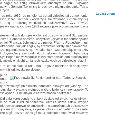
 to ciągle się czuję człowiekiem obecnym na obu Śląskach
 na tym, Górnym. Tak mi się to duchowo pięknie dopełnia. Tak to
 życia...
Zobacz stronę
e po roku 1989, bo minęło już ponad dziesięć lat od momentu,
esor Józef Tischner - wydarzyła się wolność, i chciałoby się
ż datą graniczną w dziejach polszczyzny? Czy przyszli
 języka napiszą o roku 1989 również jako o przełomowej dacie
iesięć lat w historii języka to jest dosłownie błysk! Sto, pięćset
gi okres. Ponadto spośród wszystkich języków indoeuropejskich
wolniej (Francuz, żeby mógł zrozumieć
Pieśń o Rolandzie,
musi
francuski, tak jak Anglik, by zrozumieć teksty średniowieczne,
łczesną angielszczyznę, my natomiast - wspominając chociażby
od
Bogurodzicą
czy pod jakimś tekstem Rejowym było parę
"Syn Boga", ale w zasadzie teksty staropolskie odbieraliśmy bez
tu mówić o jakichś zmianach językowych po dziesięciu latach!
że to, co się stało w roku 1989, będzie oceniane w następnym
m w historii języka polskiego.
gę na
ponad
nzury,
ny przestał być przekazem jednokierunkowym od (władzy) - do
otu. Mamy sytuację wolnego wyboru takiej czy innej prawdy. To
ość wyboru. Chciałbym to bardzo mocno podkreślić.
ózł całą korespondencję, jaką dostaję od swoich czytelników i
ak po roku 1989 niepomiernie wzrosła liczba listów, których
o-piotrowoskargowo-rejtanowskim - o zagrożeniach polszczyzny.
ę Państwo domyślają, są języki obce - z angielskim na czele.
cze pięć, jeszcze dziesięć lat, a pochłonie nas świat
marktów,