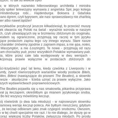
szport.
To tak od wieków było!
, w których nazwisko hitlerowskiego architekta i ministra
dy spiker telewizyjny wymawia z angielska Spir, jego kolega
a
Hindenburga
robi...
Hajdenburga
. Boksera z Gdańska
wano
tigrem
, czyli tygrysem, ale nasi sprawozdawcy nie zhańbią
ger
albo nawet
tajdżer!
zykładów przytoczył jeszcze kilkadziesiąt, to przecież muszę
ek otwarcia się Polski na świat - wyraźnie wzrosła w naszym
h, czyli utrwalających się w brzmieniu zbliżonym do oryginału.
wiatem są ograniczone, przyjmują się raczej w tym języku
jące postaciom zapisu tego czy innego wyrazu. Stare nasze
i charakter (mówimy zgodnie z zapisem
impas,
a nie
ępa
,
notes
,
,
Waszyngton
, a nie
Łoszingtn
). Te nowe - przyjmują od razu
wołam chociażby
pub
, przez wszystkich Polaków wymawiany
pab
.
a, które przez całe lata występowały w dwu wersjach -
unkcjonują prawie wyłącznie w postaciach zbliżonych do
ci-trzydzieści pięć lat temu, kiedy czwórka z Liverpoolu i w
yumfy, żywot równorzędnych wariantów wiodły postacie
Bitels,
itles, Bitlesi
(nawiązujące do pisowni
The Beatles
), a słowniki
ierwsze - akustyczne - trzeba uznać za prawie wyłączne. Jako
wszych wydawnictwach poprawnościowych.
The Beatles pojawiła się u nas smakowita, pikantna przyprawa
wał ją
keczapem
, określiłbym go mianem językowego snoba,
. Bo też wszyscy mówiliśmy
keczup
.
ój rówieśnik (o dwa lata młodszy) - w najnowszym słowniku
ianiową wersję
keczup
poleca. Ale byłbym nieszczery, gdybym
ał, że keczap odbieram jako znak czyjegoś snobizmu. Owszem,
 tej chwili specjalnie nie razi. I to nie dlatego, że słyszę go w
coraz większej liczby Polaków, zwłaszcza młodych. Po prostu