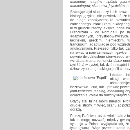
marketów, shopów, spółek joint-v
marketingów, skanerów, joysticków,
po
Szanując lęki słuchaczy i ich praw
historyk języka - nie powiedzieć, że 
do niego zapożyczeń, że słownict
codziennego urobku komunikacyjnego
to w gruncie rzeczy leksyka indoeu
Francuzom - od Portugalii po Ind
adaptacyjnych, przystosowawczych
łacińskim, greckim, niemieckim, t
francuskim, adaptując je pod względ
anglicyzmami. Przyszedł tylko taki c
na świat, a najważniejszym językiem 
pewnie dwudziestego pierwszego wiek
wyrażała znana sentencja
disce puer
być kimś w życiu
), tak dziś rozsądni
dziewczyno, angielskiego, jeśli chcesz 
I dodam: tak
okazji woł
uśmiechnijc
bezkrwawo - cud, tak - prawdę powi
joint-ventures, leasing, monitoring
cz
dołączenia Polski do rodziny krajów od
Gdyby stał tu na moim miejscu Prof
drugiej strony...". Więc, szanując pot
gorszą.
Proszę Państwa, przez wieki całe z fo
tak to mogę nazwać, między gwarą a
sytuacja w Polsce wyglądała tak, że
tylko gwarą. Więc przechodzenie n