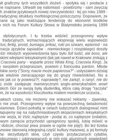
łt graficzny tych wszystkich złożeń - spotyka się i postacie z
lnie napisane. Utrwalił się natomiast - powtórzmy - sam zwyczaj
h znaków językowych nowej rzeczywistości - tej po roku 1989 -
y tradycyjnej struktury morfologicznej polszczyzny. Dopowiem, że
eniane są jako realizujące tendencję do ekonomii środków
o nich na Forum Kultury Słowa w Białymstoku jesienią 1999
 stylistycznych. I tu trzeba widzieć przeogromny wpływ
o tradycyjnych, wzmacniających ekspresję wielu wypowiedzi
zlus, fertig, prosit, bumaga, prikaz, ruki po szwam, wpieriod - na
nacja języków sąsiadów - niemieckiego i rosyjskiego) doszły
ludzi młodych wypowiedzenia typu było
full ludzi, ale boss, ale
elskimi wtrętami leksykalnymi (tak jak nawet w Krakowie znikają z
 Cracovia pany
- wyparte przez
Wisła King, Cracovia King
). Ja
się swojskim przepraszam, powiem z francuska pardon. Młode
elskie
sorry
("
Sorry, macie może papierosa?
" - usłyszałem dzisiaj
tak właśnie zwracającego się do grupy rówieśników). No a
kie jak
co ty powiesz?!, naprawdę?, nie żartuj!, o rany!, nie do
j osób zastępuje manierycznym anglo-amerykańskim
wow
!
ich Gór ze swoją byłą studentką, która całą drogę "raczyła"
m, że na wysokości Kluczborka miałem mordercze uczucia...
nakach czasu, nie możemy nie wskazać reklamy - zjawiska,
ie nie znali. Przeogromny wpływ na powszechną świadomość
lamowe. Dzieci potrafią w celach ludycznych dialogować nimi
przyłapujemy się na natychmiastowych skojarzeniach
leksykalnych
 nie wizja, to Vizir, najlepsze - podaj to, co najlepsze
(ostatnio,
wym zamęcie przychodzi upragniony spokój, lubię mówić w
st dobrze
, chociaż piwa prawie w ogóle nie piję!). Bo też trzeba
lamowe stanowią integralną część kultury masowej, a jej formuły
w. skrzydlatych słów, czyli często przytaczanych cytatów,
potocznego i odgrywających w nim rolę aluzyjnych powiedzeń