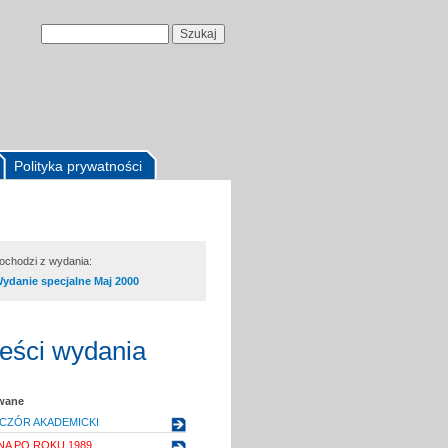
Polityka prywatności
pochodzi z wydania:
ydanie specjalne Maj 2000
reści wydania
owane
CZÓR AKADEMICKI
A PO ROKU 1989