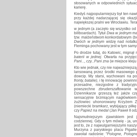
stosowanych w odpowiednich sytuacja
karierę.
Kiedyś najpopularniejszy był ten naw
przy każdej nadarzającej się okazj
największej pralni we Wrocławiu. Tera
w jednym (a zaczęło się wszystko o
billboardach). Tytuł
Dwa w jednym
ma 
tzw. małżeństwom konkordatowym (bo
Dwóch w jednym
widzę nad notatką
Fleminga pochowany jest w tym samym
Po drodze tutaj, do Katowic, mignął
baterii w jednej
. Otwarta na przyję
Pani..., czy...Pani zna
(w miejsce kleju
Kto wie jednak, czy nie najważniejszą
lansowaną przez środki masowego pr
dowcip. My starsi, wychowani na pon
fronty, batalie)
, i tę innowację powin
przesadne, niezgodne z tradycyj
powszechne zbruderszaftowanie w
Dziennikarze grzeszą też jakże c
sensacyjnie brzmiącym nagłówkiem
żużlowiec uhonorowany Krzyżem Za
(niemiecki bramkarz, wybijający piłkę
czy
Papież na medal
(Jan Paweł II o
Najsmutniejszym zjawiskiem jest
codziennej. Gdy o tym mówię - ja, u
jest to, że z najwulgarniejszymi na
Murzyna z paryskiego placu Pigalle
zawołał radośnie: "
Pologne, Pologne, k