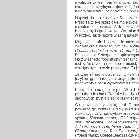
myślę, że to jest normalna kolej rze
ekranie telewizyjnym pojawia się f
należy się dziwić, że opowie się ono
Napisał do mnie ktoś ze Szklarskiej
Przecież to był przez całe moje życie
mówiłem o
Tarzanie
. A ile psów s
brzmiałoby to groteskowo. Wy, młodzi,
wiedzieć, jak tę nazwę własną należy 
Moje pokolenie i starsi ode mnie
odczytywać z nagłosowym
czi-
, a wi
Chaplin, charleston
(wym.
Czerczil, C
Polsce mówi
Szikago
- z nagłosowym 
i to z własnego "podsłuchu", że ta i
jest w Ameryce na sposób francuski
akustycznych będzie przybywać. To je
Ze zjawisk morfologicznych z kolei
języków germańskich - z angielskim 
budowania złożeń wyrazowych z czło
Pół wieku temu grzmiał prof. Witold 
po polsku to
Hotel Grand
! A i ja dwa
sportowych, by nie pisali o
test-mecza
Co powiedziałby dzisiaj prof. Do
powitano go formułą
witamy w Park 
atakujące nas z nagłówków prasowych
symbol, Simpson mania, LEGO nagrody
story, Taxi-wojna, Rock encyklopedia,
Auto Magazyn, Auto Świat, Auto częś
Giełda, Karkonosze Tour, Bieszczady
Protest marsz, Goethe kiełbasa czy N