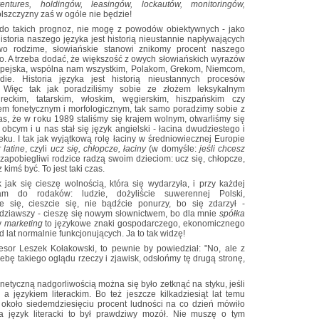
entures, holdingów, leasingów, lockautów, monitoringów,
lszczyzny zaś w ogóle nie będzie!
o do takich prognoz, nie mogę z powodów obiektywnych - jako
historia naszego języka jest historią nieustannie napływających
wo rodzime, słowiańskie stanowi znikomy procent naszego
. A trzeba dodać, że większość z owych słowiańskich wyrazów
ropejska, wspólna nam wszystkim, Polakom, Grekom, Niemcom,
ie. Historia języka jest historią nieustannych procesów
. Więc tak jak poradziliśmy sobie ze złożem leksykalnym
ureckim, tatarskim, włoskim, węgierskim, hiszpańskim czy
em fonetycznym i morfologicznym, tak samo poradzimy sobie z
zas, że w roku 1989 staliśmy się krajem wolnym, otwarliśmy się
obcym i u nas stał się język angielski - łacina dwudziestego i
u. I tak jak wyjątkową rolę łaciny w średniowiecznej Europie
 latine
, czyli
ucz się, chłopcze, łaciny
(w domyśle:
jeśli chcesz
 i zapobiegliwi rodzice radzą swoim dzieciom: ucz się, chłopcze,
kimś być. To jest taki czas.
 jak się cieszę wolnością, która się wydarzyła, i przy każdej
am do rodaków: ludzie, dożyliście suwerennej Polski,
ie się, cieszcie się, nie bądźcie ponurzy, bo się zdarzył -
edziawszy - cieszę się nowym słownictwem, bo dla mnie
spółka
y
marketing
to językowe znaki gospodarczego, ekonomicznego
 lat normalnie funkcjonujących. Ja to tak widzę!
esor Leszek Kołakowski, to pewnie by powiedział: "No, ale z
rzebę takiego oglądu rzeczy i zjawisk, odsłońmy tę drugą stronę,
netyczną nadgorliwością można się było zetknąć na styku, jeśli
 językiem literackim. Bo też jeszcze kilkadziesiąt lat temu
 około siedemdziesięciu procent ludności na co dzień mówiło
a język literacki to był prawdziwy mozół. Nie muszę o tym