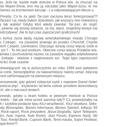
czy. Jeśli np. każde małe dziecko w Polsce wie, że chociaż na
orma
Mupet-Show,
ono ma ją odczytać jako
Mapet-Szou,
to nie
 również za brzmieniem
keczap
- z a odpowiadającym literze u.
 Poręby: Co to za jakiś
Tar-zan
zaczyna teraz funkcjonować?!
Tarzan
! I ja, kiedy byłem dzieckiem, jak wszyscy moi rówieśnicy
ię tak wabiło! Gdyby ktoś wtedy zawołał:
Tar-zan, do nogi
!,
 pewnie się dzisiaj dziwicie, że my, starsi, mogliśmy kiedyś nie
odczytywać. Ale to był czas zapożyczeń graficznych!
 do końca życia będą nazwę amerykańskiego miasta
Chicago
ęc
Czikago
- na zasadzie analogii do postaci
Churchill, Charlie
zerli Czeplin, czerleston
). Dlaczego dzisiaj coraz więcej osób w
szi-? - To nie jest snobizm. Obecnie coraz więcej Polaków wie,
ndiańska z pochodzenia nazwa na zasadzie wyjątku artykułowana
:
Szikago
- właśnie z nagłosowym
szi-
. Tego typu zapożyczeń
st też znak czasów.
, utrwalających się w polszczyźnie po roku 1989 pod wpływem
na czele, bezwzględnie za najważniejszy należy uznać zwyczaj
nem odróżniającym na pierwszym miejscu.
Doroszewski, gdy gdzieś zobaczył szyld z napisem
Grand Hotel
:
dzieścia pięć - trzydzieści lat temu usilnie prosiłem dziennikarzy
ch,
ale o
meczach testach.
roszewski, gdyby u bram hotelu w pewnym mieście w Polsce
Hotelu
- tak jak mnie przed paroma laty?! Co powiedziałby na
 i szyldów postacie typu
Kicz-wrażliwość
,
Kicz-struktura, Seks-
, Biznesplan, Biznes Informacje, Biznes Tydzień, Inflacja '95
 Rock-raport, Rock prezydent, Jezus biografia, Sport Telegram,
ci, Auto myjnia, Auto Komis, Jazz Forum, Express Narty, Ski
 Tour, Kredyt Bank, Cuprum Bank, Tenis-nauka, Sopot Festiwal,
ugat-krem?!