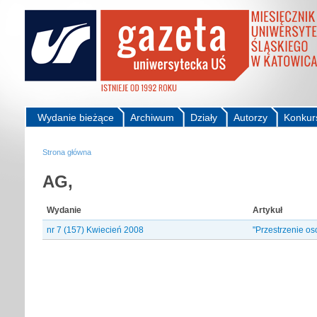
Wydanie bieżące
Archiwum
Działy
Autorzy
Konkur
Strona główna
AG,
Wydanie
Artykuł
nr 7 (157) Kwiecień 2008
"Przestrzenie os