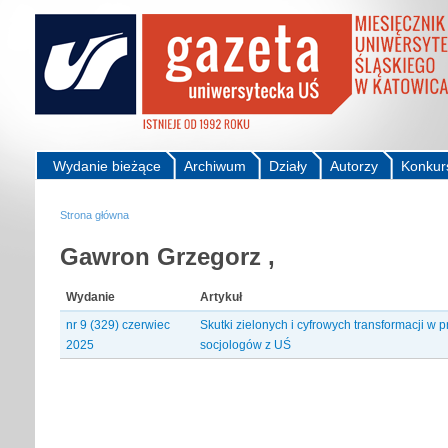
Wydanie bieżące
Archiwum
Działy
Autorzy
Konkur
Strona główna
Gawron Grzegorz ,
Wydanie
Artykuł
nr 9 (329) czerwiec
Skutki zielonych i cyfrowych transformacji w
2025
socjologów z UŚ