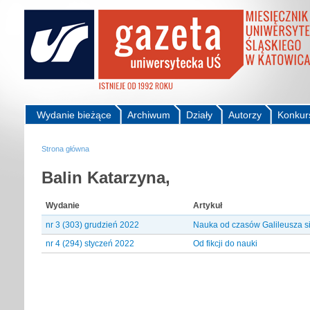
Wydanie bieżące
Archiwum
Działy
Autorzy
Konkur
Strona główna
Balin Katarzyna,
Wydanie
Artykuł
nr 3 (303) grudzień 2022
Nauka od czasów Galileusza si
nr 4 (294) styczeń 2022
Od fikcji do nauki