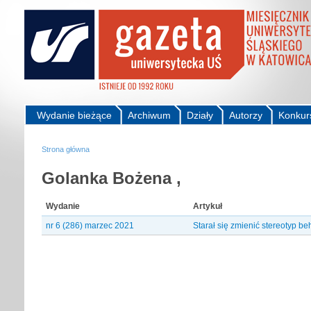
Wydanie bieżące
Archiwum
Działy
Autorzy
Konkur
Strona główna
Golanka Bożena ,
Wydanie
Artykuł
nr 6 (286) marzec 2021
Starał się zmienić stereotyp 