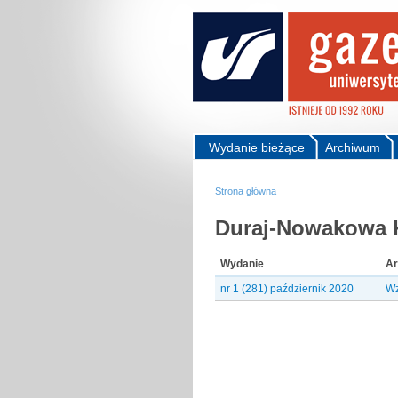
Wydanie bieżące
Archiwum
Strona główna
Duraj-Nowakowa K
Wydanie
Ar
nr 1 (281) październik 2020
Wz