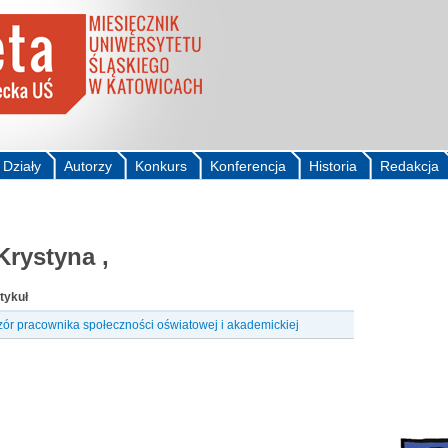
Działy
Autorzy
Konkurs
Konferencja
Historia
Redakcja
rystyna ,
tykuł
ór pracownika społeczności oświatowej i akademickiej