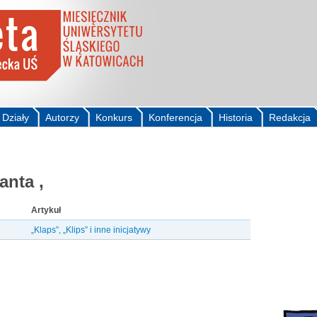
Działy
Autorzy
Konkurs
Konferencja
Historia
Redakcja
anta ,
Artykuł
„Klaps”, „Klips” i inne inicjatywy