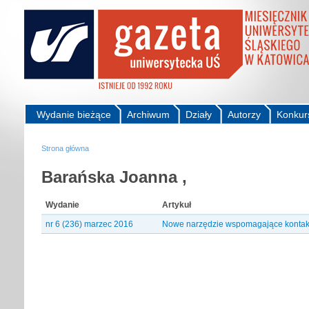
Wydanie bieżące
Archiwum
Działy
Autorzy
Konkur
Strona główna
Barańska Joanna ,
Wydanie
Artykuł
nr 6 (236) marzec 2016
Nowe narzędzie wspomagające kontakt