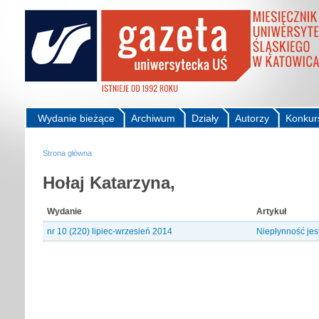
Wydanie bieżące
Archiwum
Działy
Autorzy
Konkur
Strona główna
Hołaj Katarzyna,
Wydanie
Artykuł
nr 10 (220) lipiec-wrzesień 2014
Niepłynność jes