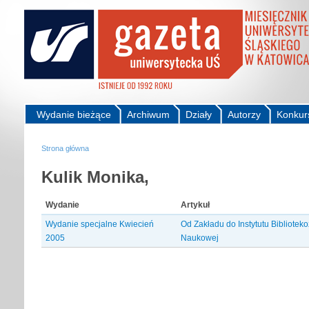
Wydanie bieżące
Archiwum
Działy
Autorzy
Konkur
Strona główna
Kulik Monika,
Wydanie
Artykuł
Wydanie specjalne Kwiecień
Od Zakładu do Instytutu Bibliotek
2005
Naukowej