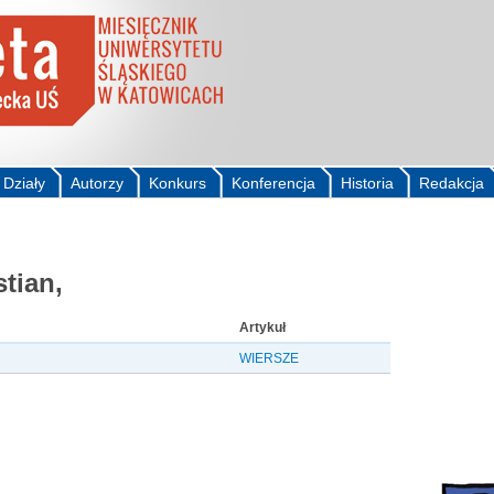
Działy
Autorzy
Konkurs
Konferencja
Historia
Redakcja
tian,
Artykuł
WIERSZE