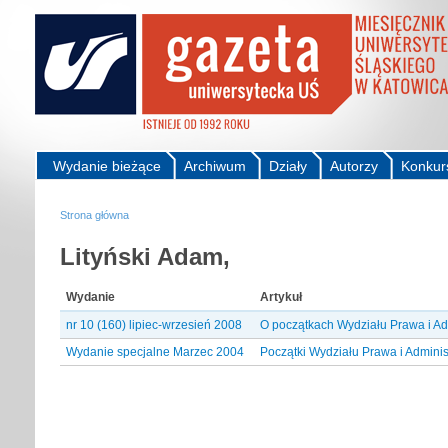
Wydanie bieżące
Archiwum
Działy
Autorzy
Konkur
Strona główna
Lityński Adam,
Wydanie
Artykuł
nr 10 (160) lipiec-wrzesień 2008
O początkach Wydziału Prawa i Ad
Wydanie specjalne Marzec 2004
Początki Wydziału Prawa i Adminis