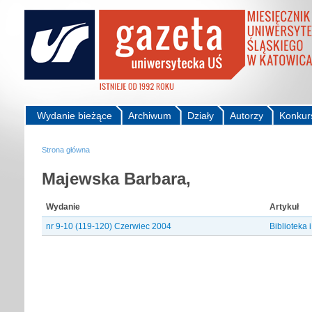
Wydanie bieżące
Archiwum
Działy
Autorzy
Konkur
Strona główna
Majewska Barbara,
Wydanie
Artykuł
nr 9-10 (119-120) Czerwiec 2004
Biblioteka 