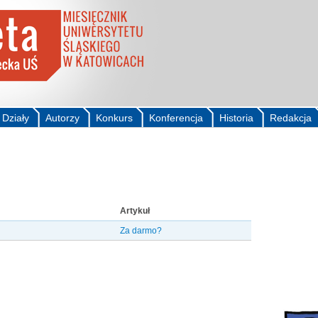
Działy
Autorzy
Konkurs
Konferencja
Historia
Redakcja
Artykuł
Za darmo?