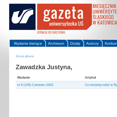
Wydanie bieżące
Archiwum
Działy
Autorzy
Konkur
Strona główna
Zawadzka Justyna,
Wydanie
Artykuł
nr 9 (109) Czerwiec 2003
Co możemy robić w R