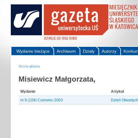
Wydanie bieżące
Archiwum
Działy
Autorzy
Konkur
Strona główna
Misiewicz Małgorzata,
Wydanie
Artykuł
nr 9 (109) Czerwiec 2003
Dzień Otwartych