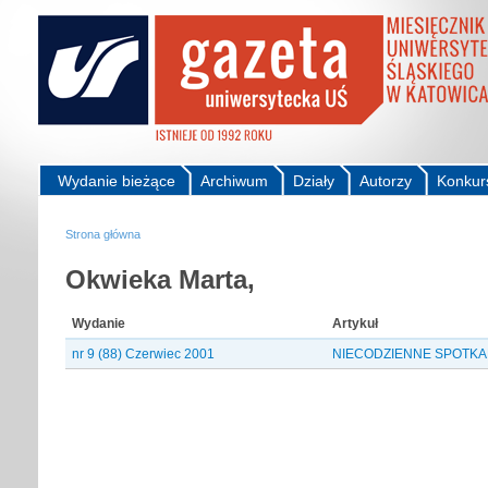
Wydanie bieżące
Archiwum
Działy
Autorzy
Konkur
Strona główna
Okwieka Marta,
Wydanie
Artykuł
nr 9 (88) Czerwiec 2001
NIECODZIENNE SPOTKANI