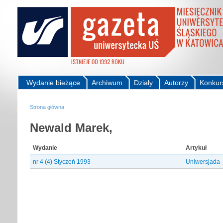
Wydanie bieżące
Archiwum
Działy
Autorzy
Konkur
Strona główna
Newald Marek,
Wydanie
Artykuł
nr 4 (4) Styczeń 1993
Uniwersjada 