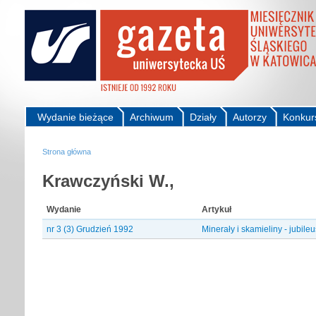
Wydanie bieżące
Archiwum
Działy
Autorzy
Konkur
Strona główna
Krawczyński W.,
Wydanie
Artykuł
nr 3 (3) Grudzień 1992
Minerały i skamieliny - jubil