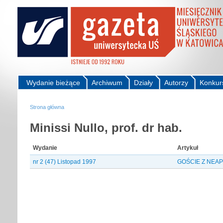
Wydanie bieżące
Archiwum
Działy
Autorzy
Konkur
Strona główna
Minissi Nullo, prof. dr hab.
Wydanie
Artykuł
nr 2 (47) Listopad 1997
GOŚCIE Z NEA