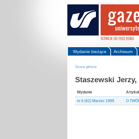
Wydanie bieżące
Archiwum
Strona główna
Staszewski Jerzy,
Wydanie
Artykuł
nr 6 (62) Marzec 1999
O TWÓ