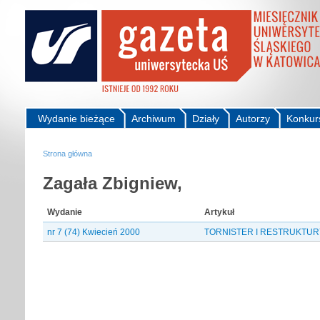
Wydanie bieżące
Archiwum
Działy
Autorzy
Konkur
Strona główna
Zagała Zbigniew,
Wydanie
Artykuł
nr 7 (74) Kwiecień 2000
TORNISTER I RESTRUKTU