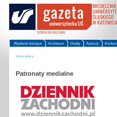
Wydanie bieżące
Archiwum
Działy
Autorzy
Konkur
Strona główna
Patronaty medialne