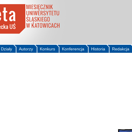
Działy
Autorzy
Konkurs
Konferencja
Historia
Redakcja