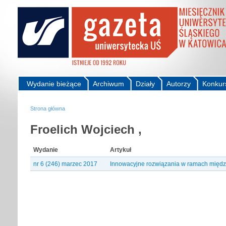
Wydanie bieżące
Archiwum
Działy
Autorzy
Konkur
Strona główna
Froelich Wojciech ,
Wydanie
Artykuł
nr 6 (246) marzec 2017
Innowacyjne rozwiązania w ramach międ