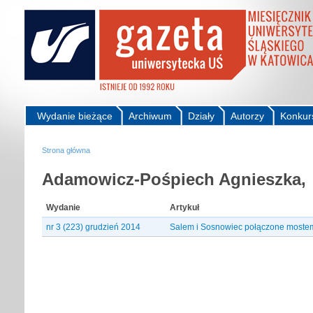
Wydanie bieżące
Archiwum
Działy
Autorzy
Konkur
Strona główna
Adamowicz-Pośpiech Agnieszka,
Wydanie
Artykuł
nr 3 (223) grudzień 2014
Salem i Sosnowiec połączone moste