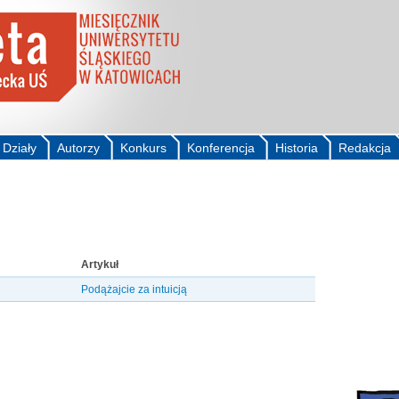
Działy
Autorzy
Konkurs
Konferencja
Historia
Redakcja
Artykuł
Podążajcie za intuicją