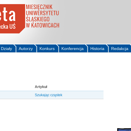
Działy
Autorzy
Konkurs
Konferencja
Historia
Redakcja
Artykuł
Szukając cząstek