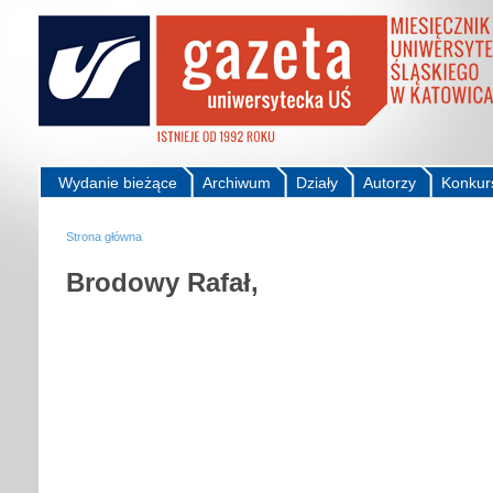
Wydanie bieżące
Archiwum
Działy
Autorzy
Konkur
Strona główna
Brodowy Rafał,