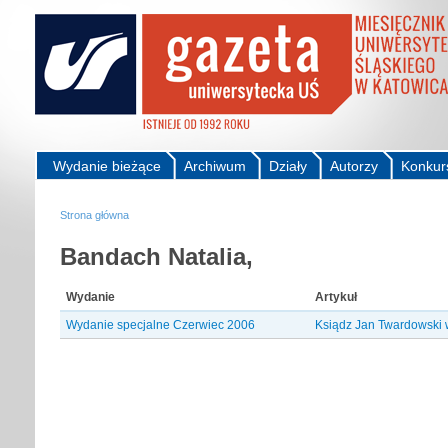
Wydanie bieżące
Archiwum
Działy
Autorzy
Konkur
Strona główna
Bandach Natalia,
Wydanie
Artykuł
Wydanie specjalne Czerwiec 2006
Ksiądz Jan Twardowski 