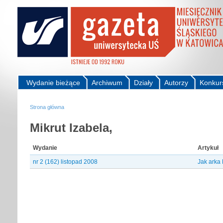
Wydanie bieżące
Archiwum
Działy
Autorzy
Konkur
Strona główna
Mikrut Izabela,
Wydanie
Artykuł
nr 2 (162) listopad 2008
Jak arka