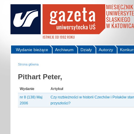
Wydanie bieżące
Archiwum
Działy
Autorzy
Konkur
Strona główna
Pithart Peter,
Wydanie
Artykuł
nr 8 (138) Maj
Czy rozbieżności w historii Czechów i Polaków sta
2006
przyszłości?