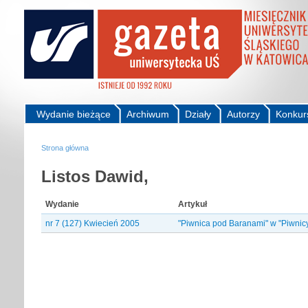
Wydanie bieżące
Archiwum
Działy
Autorzy
Konkur
Strona główna
Listos Dawid,
Wydanie
Artykuł
nr 7 (127) Kwiecień 2005
"Piwnica pod Baranami" w "Piwnic