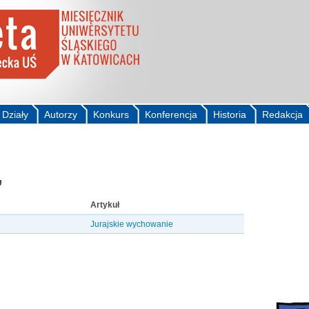
Działy
Autorzy
Konkurs
Konferencja
Historia
Redakcja
,
Artykuł
Jurajskie wychowanie