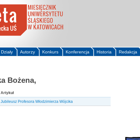
Działy
Autorzy
Konkurs
Konferencja
Historia
Redakcja
ka Bożena,
Artykuł
Jubileusz Profesora Włodzimierza Wójcika