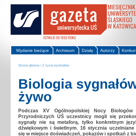
Wydanie bieżące
Archiwum
Działy
Autorzy
Konkur
Strona główna
›
Z życia wydziałów
Biologia sygnałó
żywo
Podczas XV Ogólnopolskiej Nocy Biologów
Przyrodniczych UŚ uczestnicy mogli się przeko
sygnały nie są metaforą, tylko konkretnym jęz
dźwiękowym i świetlnym. 16 stycznia uczelniane 
się w miejsce doświadczeń, pokazów i spotkań z bi