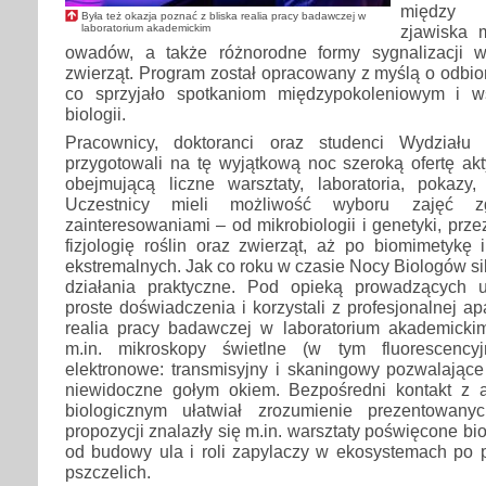
między 
Była też okazja poznać z bliska realia pracy badawczej w
laboratorium akademickim
zjawiska 
owadów, a także różnorodne formy sygnalizacji w
zwierząt. Program został opracowany z myślą o odbi
co sprzyjało spotkaniom międzypokoleniowym i 
biologii.
Pracownicy, doktoranci oraz studenci Wydziału
przygotowali na tę wyjątkową noc szeroką ofertę ak
obejmującą liczne warsztaty, laboratoria, pokazy
Uczestnicy mieli możliwość wyboru zajęć 
zainteresowaniami – od mikrobiologii i genetyki, prz
fizjologię roślin oraz zwierząt, aż po biomimetykę
ekstremalnych. Jak co roku w czasie Nocy Biologów si
działania praktyczne. Pod opieką prowadzących u
proste doświadczenia i korzystali z profesjonalnej a
realia pracy badawczej w laboratorium akademickim
m.in. mikroskopy świetlne (w tym fluorescency
elektronowe: transmisyjny i skaningowy pozwalające
niewidoczne gołym okiem. Bezpośredni kontakt z a
biologicznym ułatwiał zrozumienie prezentowan
propozycji znalazły się m.in. warsztaty poświęcone biol
od budowy ula i roli zapylaczy w ekosystemach po
pszczelich.