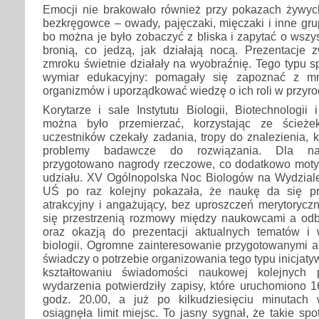
Emocji nie brakowało również przy pokazach żywy
bezkręgowce – owady, pajęczaki, mięczaki i inne grup
bo można je było zobaczyć z bliska i zapytać o wszyst
bronią, co jedzą, jak działają nocą. Prezentacje 
zmroku świetnie działały na wyobraźnię. Tego typu s
wymiar edukacyjny: pomagały się zapoznać z mn
organizmów i uporządkować wiedzę o ich roli w przyro
Korytarze i sale Instytutu Biologii, Biotechnologi
można było przemierzać, korzystając ze ścieże
uczestników czekały zadania, tropy do znalezienia, k
problemy badawcze do rozwiązania. Dla najb
przygotowano nagrody rzeczowe, co dodatkowo mot
udziału. XV Ogólnopolska Noc Biologów na Wydzial
UŚ po raz kolejny pokazała, że naukę da się p
atrakcyjny i angażujący, bez uproszczeń merytorycz
się przestrzenią rozmowy między naukowcami a odb
oraz okazją do prezentacji aktualnych tematów i
biologii. Ogromne zainteresowanie przygotowanymi a
świadczy o potrzebie organizowania tego typu inicjatyw 
kształtowaniu świadomości naukowej kolejnych 
wydarzenia potwierdziły zapisy, które uruchomiono 
godz. 20.00, a już po kilkudziesięciu minutach 
osiągnęła limit miejsc. To jasny sygnał, że takie sp