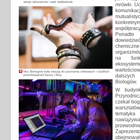
swoje laboratoria i sale wykładowe
mrówki
. U
komunikacj
mutualist
konkret
współpra
Ponadto
dowiedzi
chemiczne
organizmów
na funk
ekosyste
wartości
Noc Biologów była okazją do poznania ciekawych i rzadkich
dalszyc
przedstawicieli fauny i flory
Biologów.
W budynk
Przyrodni
czekał bog
warsztató
tematy
nawiąz
przewod
Zaprezen
obejmował