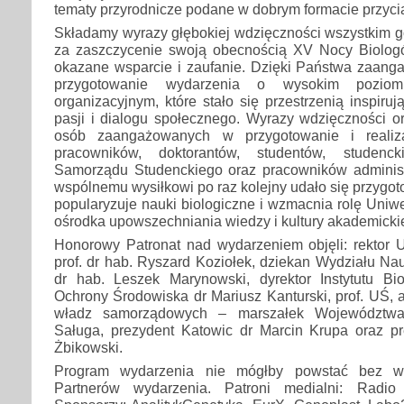
tematy przyrodnicze podane w dobrym formacie przyci
Składamy wyrazy głębokiej wdzięczności wszystkim g
za zaszczycenie swoją obecnością XV Nocy Biolog
okazane wsparcie i zaufanie. Dzięki Państwa zaang
przygotowanie wydarzenia o wysokim poziom
organizacyjnym, które stało się przestrzenią inspiru
pasji i dialogu społecznego. Wyrazy wdzięczności or
osób zaangażowanych w przygotowanie i realiz
pracowników, doktorantów, studentów, studenc
Samorządu Studenckiego oraz pracowników administr
wspólnemu wysiłkowi po raz kolejny udało się przygot
popularyzuje nauki biologiczne i wzmacnia rolę Uniwe
ośrodka upowszechniania wiedzy i kultury akademickie
Honorowy Patronat nad wydarzeniem objęli: rektor U
prof. dr hab. Ryszard Koziołek, dziekan Wydziału Nau
dr hab. Leszek Marynowski, dyrektor Instytutu Biol
Ochrony Środowiska dr Mariusz Kanturski, prof. UŚ, a
władz samorządowych – marszałek Województwa
Saługa, prezydent Katowic dr Marcin Krupa oraz p
Żbikowski.
Program wydarzenia nie mógłby powstać bez w
Partnerów wydarzenia. Patroni medialni: Radio