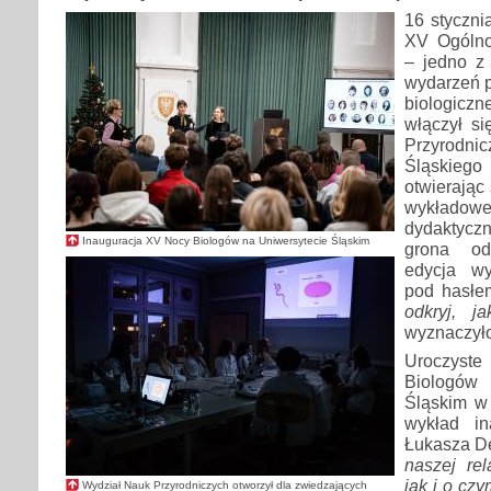
16 styczni
XV Ogólno
– jedno z
wydarzeń p
biologiczn
włączył s
Przyrodn
Śląskie
otwierając 
wykłado
dydaktyc
Inauguracja XV Nocy Biologów na Uniwersytecie Śląskim
grona od
edycja wy
pod hasł
odkryj, j
wyznaczyło
Uroczys
Biologów
Śląskim w
wykład in
Łukasza De
naszej rel
jak i o cz
Wydział Nauk Przyrodniczych otworzył dla zwiedzających